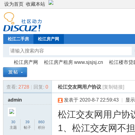
设为首页
收藏本站
松江二手房
松江房产网
松江房产网
松江房产租房 www.sjsjsj.cn
松江楼市贷
查看:
2728
|
回复:
0
松江交友网用户协议
[复制链接]
松
»
›
›
admin
发表于 2020-8-7 22:59:43
|
显示
松江交友网用户协
30
39
860
1、松江交友网不
主题
帖子
积分